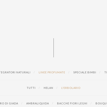
TEGRATORI NATURALI
LINEE PROFUMATE
SPECIALE BIMBI
T
TUTTI
HELAN
L'ERBOLARIO
RO DI GIADA
AMBRALIQUIDA
BACCHE FIORI LEGNI
BOUQUE