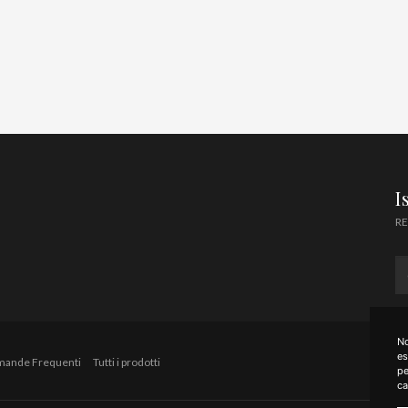
I
RE
No
es
mande Frequenti
Tutti i prodotti
pe
ca