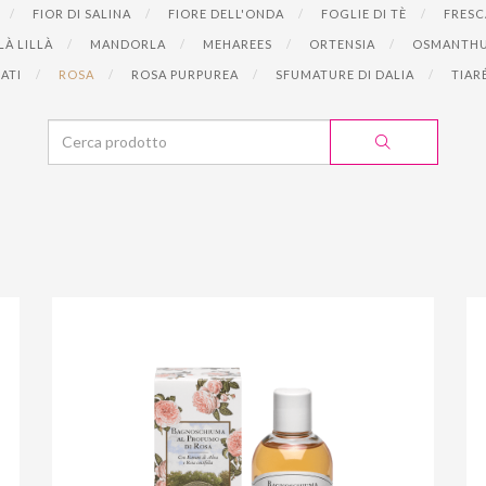
FIOR DI SALINA
FIORE DELL'ONDA
FOGLIE DI TÈ
FRESC
LÀ LILLÀ
MANDORLA
MEHAREES
ORTENSIA
OSMANTH
RATI
ROSA
ROSA PURPUREA
SFUMATURE DI DALIA
TIAR