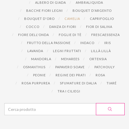
ALBERO DI GIADA
AMBRALIQUIDA
BACCHE FIORI LEGNI
BOUQUET D'ARGENTO
BOUQUET D'ORO
CAMELIA
CAPRIFOGLIO
COCCO
DANZA DI FIORI
FIOR DI SALINA
FIORE DELL'ONDA
FOGLIE DI TÈ
FRESCAESSENZA
FRUTTO DELLA PASSIONE
INDACO
IRIS
LAVANDA
LEGNI FRUTTATI
LILLÀ LILLÀ
MANDORLA
MEHAREES
ORTENSIA
OSMANTHUS
PAPAVERO SOAVE
PATCHOULY
PEONIE
REGINE DEI PRATI
ROSA
ROSA PURPUREA
SFUMATURE DI DALIA
TIARÉ
TRA I CILIEGI