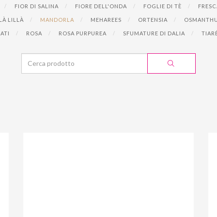
FIOR DI SALINA
FIORE DELL'ONDA
FOGLIE DI TÈ
FRESC
LÀ LILLÀ
MANDORLA
MEHAREES
ORTENSIA
OSMANTH
RATI
ROSA
ROSA PURPUREA
SFUMATURE DI DALIA
TIAR