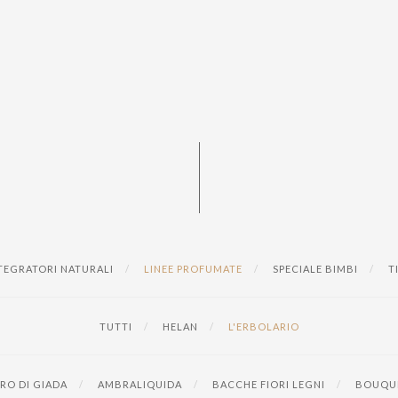
TEGRATORI NATURALI
LINEE PROFUMATE
SPECIALE BIMBI
T
TUTTI
HELAN
L'ERBOLARIO
RO DI GIADA
AMBRALIQUIDA
BACCHE FIORI LEGNI
BOUQUE