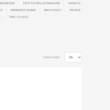
AESSENZA
FRUTTO DELLA PASSIONE
INDACO
US
PAPAVERO SOAVE
PATCHOULY
PEONIE
É
TRA I CILIEGI
VISUALIZZA