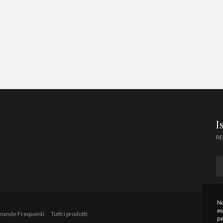
I
RE
No
es
mande Frequenti
Tutti i prodotti
pe