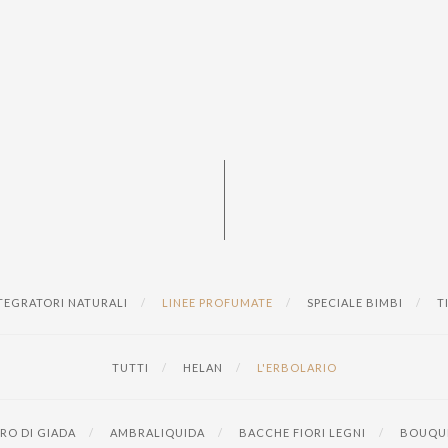
TEGRATORI NATURALI
LINEE PROFUMATE
SPECIALE BIMBI
T
TUTTI
HELAN
L'ERBOLARIO
RO DI GIADA
AMBRALIQUIDA
BACCHE FIORI LEGNI
BOUQUE