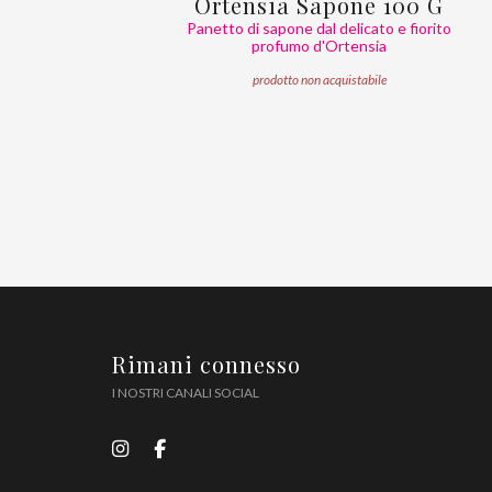
Ortensia Sapone 100 G
Panetto di sapone dal delicato e fiorito
profumo d'Ortensia
prodotto non acquistabile
Rimani connesso
I NOSTRI CANALI SOCIAL