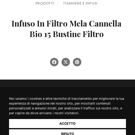
PRODOTTI
TISANIERE E INFUSI
Infuso In Filtro Mela Cannella
Bio 15 Bustine Filtro
Noi usiamo i cookies e altre tecniche di tracciamento per migliorare la tua
Rimani connesso
esperienza di navigazione nel nostro sito, per mostrarti contenuti
personalizzati e annunci mirati, per analizzare il traffico sul nostro sito, e
I NOSTRI CANALI SOCIAL
per capire da dove arrivano i nostri visitatori.
ACCETTO
RIFIUTO