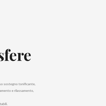
sfere
oso sostegno tonificante,
hiamento e rilassamento,
abili.