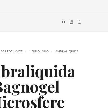
IT
NEE PROFUMATE
L'ERBOLARIO
AMBRALIQUIDA
braliquida
Bagnogel
icrosfere