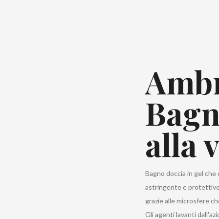
Ambr
Bagn
alla 
Bagno doccia in gel che 
astringente e protettivo
grazie alle microsfere che
Gli agenti lavanti dall'az